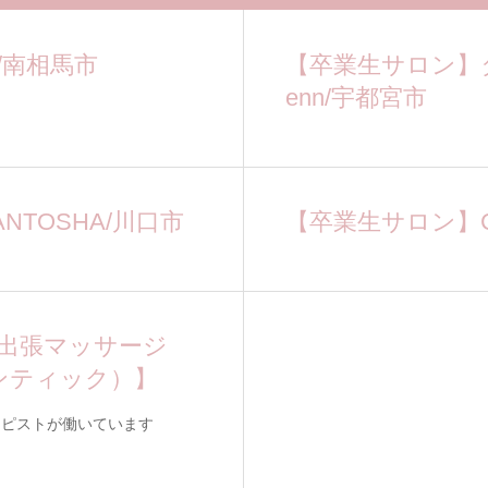
/南相馬市
【卒業生サロン】
enn/宇都宮市
ANTOSHA/川口市
【卒業生サロン】C
出張マッサージ
チャンティック）】
ラピストが働いています