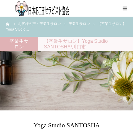
ーム
お客様の声・卒業生サロン
卒業生サロン
【卒業生サロン】
HOME
Yoga Studio…
卒業生サ
【卒業生サロン】Yoga Studio
協会について
ロン
SANTOSHA/川口市
資格取得
各種申込
講師紹介
ブログ
Yoga Studio SANTOSHA
FAQページ