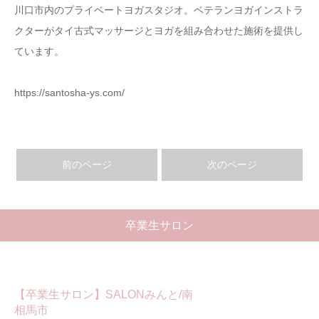
川口市内のプライベートヨガスタジオ。ベテランヨガインストラ
施術を受ける
クターがタイ古式マッサージとヨガを組み合わせた施術を提供し
ています。
特商法
https://santosha-ys.com/
前のページ
次のページ
卒業生サロン
【卒業生サロン】SALONみんと/南
相馬市