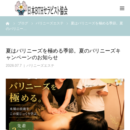
ーム
ブログ
バリニーズエステ
夏はバリニーズを極める季節。夏
HOME
のバリニー…
協会について
夏はバリニーズを極める季節。夏のバリニーズキ
ャンペーンのお知らせ
資格取得
2026.07.7
バリニーズエステ
各種申込
講師紹介
ブログ
FAQページ