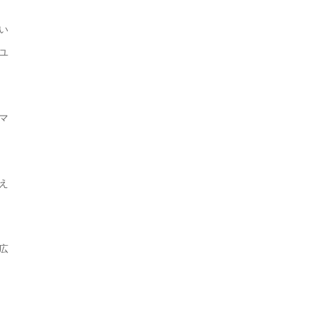
い
ユ
マ
え
広