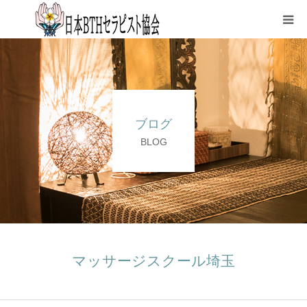
HOME
協会について
ブログ
資格取得
BLOG
各種申込
講師紹介
ブログ
マッサージスクール埼玉
FAQページ