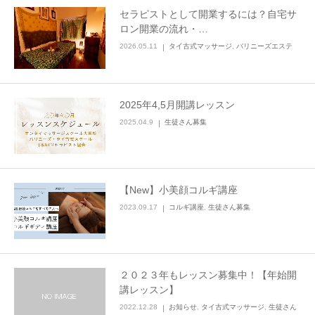
セラピストとして開業するには？自宅サ
施術を受ける
ロン開業の流れ・…
2026.05.11
タイ古式マッサージ
,
バリニーズエステ
特商法
2025年4,5月開講レッスン
2025.04.9
生徒さん募集
【New】小美顔コルギ講座
2023.09.17
コルギ講座
,
生徒さん募集
２０２３年もレッスン募集中！【年始開
講レッスン】
2022.12.28
お知らせ
,
タイ古式マッサージ
,
生徒さん