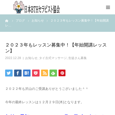
ーム
ブログ
お知らせ
２０２３年もレッスン募集中！【年始開講
HOME
レ…
協会について
２０２３年もレッスン募集中！【年始開講レッス
ン】
資格取得
2022.12.28
お知らせ
,
タイ古式マッサージ
,
生徒さん募集
各種申込
講師紹介
２０２２年も沢山のご受講ありがとうございました＾＾
ブログ
今年の最終レッスンは１２月２９日(木)となります。
FAQページ